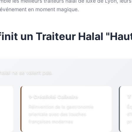
le les meilleurs traiteurs halal de luxe de Lyon, leur
re événement en moment magique.
init un Traiteur Halal "Ha
halal ne se valent pas.
✨ Créativité Culinaire
👔
Réinvention de la gastronomie
Éq
orientale avec des touches
d'
françaises modernes
pr