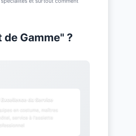
s spécialités et surtout comment
ut de Gamme" ?
 Excellence du Service
uipes en costume, maîtres
hôtel, service à l'assiette
ofessionnel