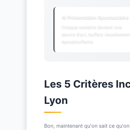
🎨 Présentation Spectaculaire
Chaque assiette devient une
œuvre d'art, buffets visuellemen
époustouflants
Les 5 Critères In
Lyon
Bon, maintenant qu'on sait ce qu'o