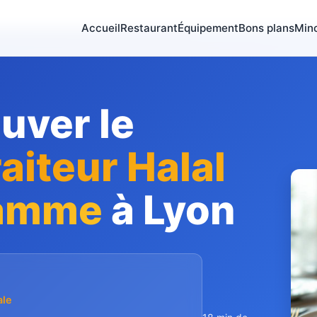
Accueil
Restaurant
Équipement
Bons plans
Min
ouver le
aiteur Halal
Gamme
à Lyon
ale