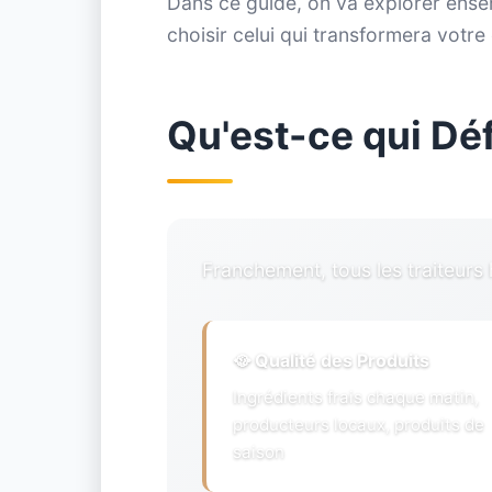
Dans ce guide, on va explorer ensemb
choisir celui qui transformera vot
Qu'est-ce qui Déf
Franchement, tous les traiteurs 
🥘 Qualité des Produits
Ingrédients frais chaque matin,
producteurs locaux, produits de
saison